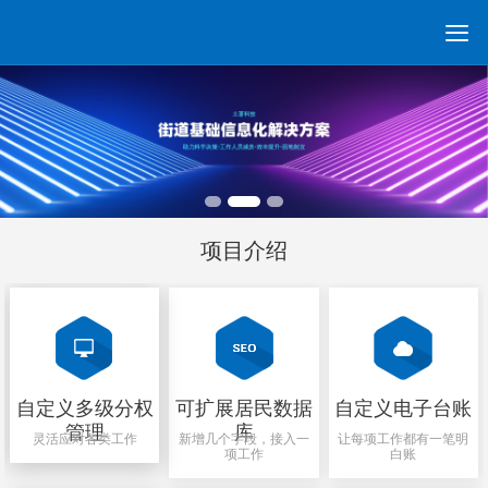

数据&分析
项目意义
政策背景
智慧网格
扩展能力
新闻动态
联系我们
首页
项目介绍
自定义多级分权
可扩展居民数据
自定义电子台账
管理
库
灵活应对各类工作
新增几个字段，接入一
让每项工作都有一笔明
项工作
白账