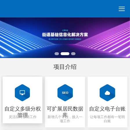

数据&分析
项目意义
政策背景
智慧网格
扩展能力
新闻动态
联系我们
首页
项目介绍
自定义多级分权
可扩展居民数据
自定义电子台账
管理
库
灵活应对各类工作
新增几个字段，接入一
让每项工作都有一笔明
项工作
白账